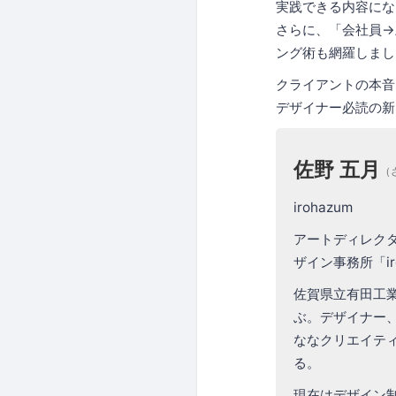
実践できる内容にな
さらに、「会社員→
ング術も網羅しまし
クライアントの本音
デザイナー必読の新
佐野 五月
（
irohazum
アートディレク
ザイン事務所「i
佐賀県立有田工
ぶ。デザイナー
ななクリエイテ
る。
現在はデザイン