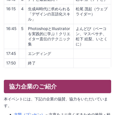
16:15
4
生成AI時代に求められる
松尾 茂起（ウェブ
「デザインの言語化スキ
ライダー）
ル」
16:45
5
PhotoshopとIllustrator
よんどび（ベーコ
を実践的に学ぶ！クリエ
ン、マスベサチ、
イター直伝のテクニック
松下 絵梨、いとく
集
に）
17:45
エンディング
17:50
終了
協力企業のご紹介
本イベントには、下記の企業の協賛、協力をいただいていま
す。
文賢（ブンケン）
～文章をより良くするための推敲・校