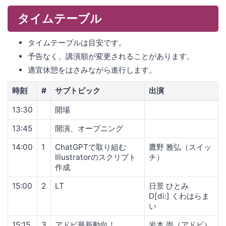
タイムテーブル
タイムテーブルは目安です。
予告なく、講演順が変更されることがあります。
適宜休憩をはさみながら進行します。
時刻
#
サブトピック
出演
13:30
開場
13:45
開演、オープニング
14:00
1
ChatGPTで取り組む
鷹野 雅弘（スイッ
Illustratorのスクリプト
チ）
作成
15:00
2
LT
日景 ひとみ
D[di:] くわはらま
い
15:15
3
アドビ最新動向！
岩本 崇（アドビ）