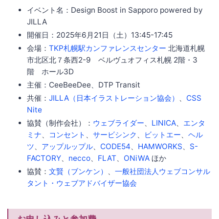
イベント名：Design Boost in Sapporo powered by
JILLA
開催日：2025年6月21日（土）13:45-17:45
会場：
TKP札幌駅カンファレンスセンター
北海道札幌
市北区北７条西2-9 ベルヴュオフィス札幌 2階・3
階 ホール3D
主催：CeeBeeDee、DTP Transit
共催：
JILLA（日本イラストレーション協会）
、
CSS
Nite
協賛（制作会社）：
ウェブライダー
、
LINICA
、
エンタ
ミナ
、
コンセント
、
サービシンク
、
ビットエー
、
ヘル
ツ
、
アップルップル
、
CODE54
、
HAMWORKS
、
S-
FACTORY
、
necco
、
FLAT
、
ONiWA
ほか
協賛：
文賢（ブンケン）
、
一般社団法人ウェブコンサル
タント・ウェブアドバイザー協会
お申し込みと参加費