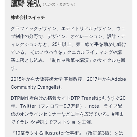
鷹野 雅弘
（たかの・まさひろ）
株式会社スイッチ
グラフィックデザイン、エディトリアルデザイン、ウェ
ブ制作の分野で、デザイン、オペレーション、設計・デ
ィレクションなど、25年以上、第一線で手を動かし続け
ている。 そのノウハウをテクニカルライティングや講
演に落とし込み、「制作→執筆→講演」のサイクルを回
す。
2015年から大阪芸術大学 客員教授、2017年からAdobe
Community Evangelist。
DTP制作者向けの情報サイトDTP Transitはもうすぐ20
年。Twitter（フォロワー9.7万超）、note、ライブ配
信のオンラインセミナーなどに手を広げている。#朝ま
でイラレ や #朝までフォトショ を主催。
『10倍ラクするIllustrator仕事術』（改訂第3版）をは