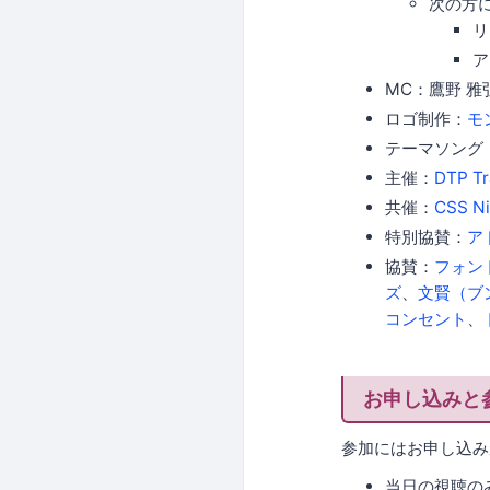
次の方
リ
ア
MC：鷹野 雅弘
ロゴ制作：
モ
テーマソング
主催：
DTP Tr
共催：
CSS Ni
特別協賛：
ア
協賛：
フォン
ズ
、
文賢（ブ
コンセント
、
お申し込みと
参加にはお申し込み
当日の視聴の