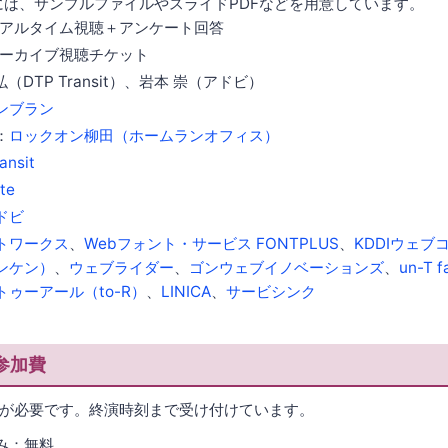
には、サンプルファイルやスライドPDFなどを用意しています。
アルタイム視聴＋アンケート回答
ーカイブ視聴チケット
（DTP Transit）、岩本 崇（アドビ）
ンブラン
：
ロックオン柳田（ホームランオフィス）
ansit
te
ドビ
トワークス
、
Webフォント・サービス FONTPLUS
、
KDDIウェ
ンケン）
、
ウェブライダー
、
ゴンウェブイノベーションズ
、
un-T f
トゥーアール（to-R）
、
LINICA
、
サービシンク
参加費
が必要です。終演時刻まで受け付けています。
み：無料