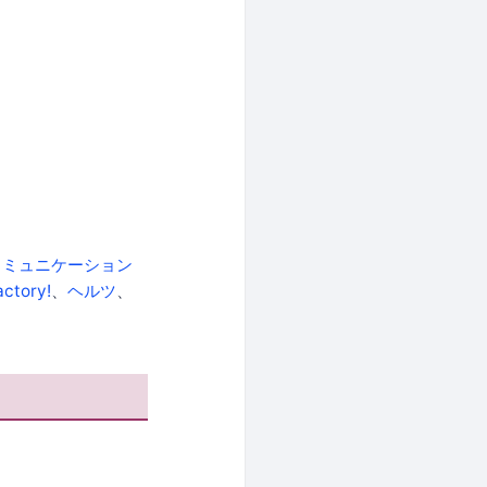
ブコミュニケーション
actory!
、
ヘルツ
、